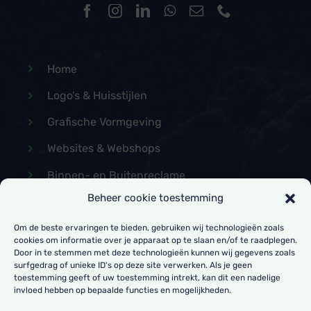
Home
Logo’s & Huisstijlen
Grafische Vormgeving
Websites & Webshops
Binnen- en Buitenreclame
Beheer cookie toestemming
Strippenkaart
Om de beste ervaringen te bieden, gebruiken wij technologieën zoals
Contact
cookies om informatie over je apparaat op te slaan en/of te raadplegen.
Door in te stemmen met deze technologieën kunnen wij gegevens zoals
Privacyverklaring
surfgedrag of unieke ID's op deze site verwerken. Als je geen
toestemming geeft of uw toestemming intrekt, kan dit een nadelige
Verwerkersovereenkomst
invloed hebben op bepaalde functies en mogelijkheden.
Algemene Voorwaarden