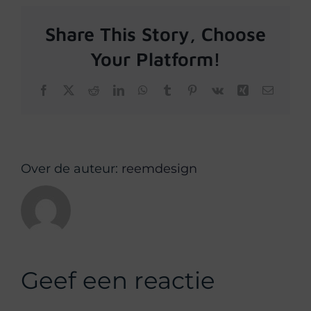
Share This Story, Choose
Your Platform!
Facebook
X
Reddit
LinkedIn
WhatsApp
Tumblr
Pinterest
Vk
Xing
E-
mail
Over de auteur:
reemdesign
Geef een reactie