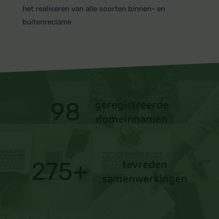
het realiseren van alle soorten binnen- en
buitenreclame
98
geregistreerde
domeinnamen
275
+
tevreden
samenwerkingen