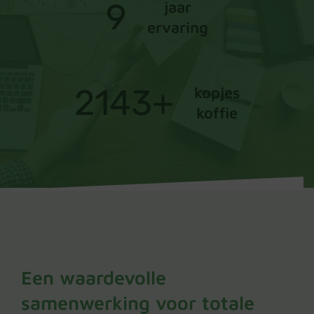
9
jaar
ervaring
2143
+
kopjes
koffie
Een waardevolle
samenwerking voor totale