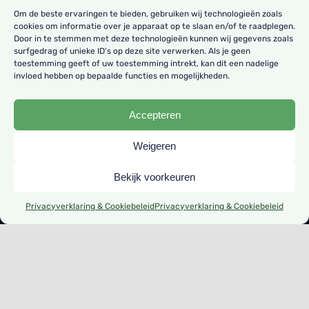
Om de beste ervaringen te bieden, gebruiken wij technologieën zoals
cookies om informatie over je apparaat op te slaan en/of te raadplegen.
Home
Door in te stemmen met deze technologieën kunnen wij gegevens zoals
surfgedrag of unieke ID's op deze site verwerken. Als je geen
Logo’s & Huisstijlen
toestemming geeft of uw toestemming intrekt, kan dit een nadelige
invloed hebben op bepaalde functies en mogelijkheden.
Grafische Vormgeving
Websites & Webshops
Accepteren
Binnen- en Buitenreclame
Weigeren
Strippenkaart
Bekijk voorkeuren
Contact
Privacyverklaring & Cookiebeleid
Privacyverklaring & Cookiebeleid
Privacyverklaring
Verwerkersovereenkomst
Algemene Voorwaarden