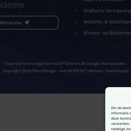
eclame
Grafische Vormgevin
Websites & Webshop
WeTransfer
Binnen- en Buitenre
Deze site is beveiligd met reCAPTCHA en de Google
Voorwaarden
.
Copyright
2026 ReemDesign – kvk 60318767 | Website:
ReemDesign
Om de beste
informatie 
deze techno
verwerken. 
nadelige in