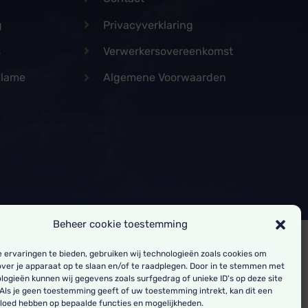
g
Privacyverklaring
s
Verwerkersovereenkomst
clame
Algemene Voorwaarden
Beheer cookie toestemming
 ervaringen te bieden, gebruiken wij technologieën zoals cookies om
over je apparaat op te slaan en/of te raadplegen. Door in te stemmen met
logieën kunnen wij gegevens zoals surfgedrag of unieke ID's op deze site
Als je geen toestemming geeft of uw toestemming intrekt, kan dit een
vloed hebben op bepaalde functies en mogelijkheden.