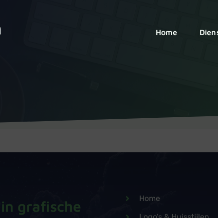
Home
Dien
Home
in grafische
Logo’s & Huisstijlen